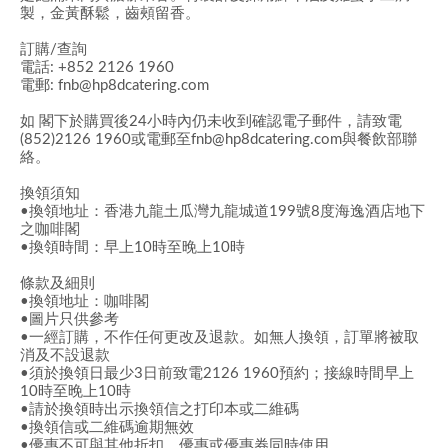
製，金黃酥鬆，齒頰留香。
訂購/查詢
電話: +852 2126 1960
電郵: fnb@hp8dcatering.com
如 閣下於購買後24小時內仍未收到確認電子郵件，請致電
(852)2126 1960或電郵至fnb@hp8dcatering.com與餐飲部聯
絡。
換領須知
•換領地址：香港九龍土瓜灣九龍城道199號8度海逸酒店地下
之咖啡閣
•換領時間：早上10時至晚上10時
條款及細則
•換領地址：咖啡閣
•圖片只供參考
•一經訂購，不作任何更改及退款。如無人換領，訂單將被取
消及不設退款
•須於換領日最少3日前致電2126 1960預約；接線時間早上
10時至晚上10時
•請於換領時出示換領信之打印本或二維碼
•換領信或二維碼逾期無效
•優惠不可與其他折扣、優惠或優惠券同時使用