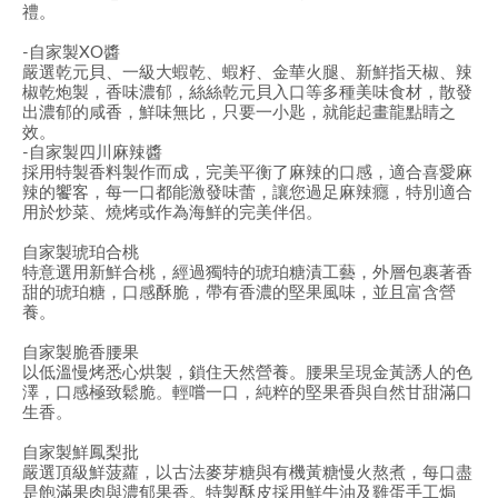
禮。
-自家製XO醬
嚴選乾元貝、一級大蝦乾、蝦籽、金華火腿、新鮮指天椒、辣
椒乾炮製，香味濃郁，絲絲乾元貝入口等多種美味食材，散發
出濃郁的咸香，鮮味無比，只要一小匙，就能起畫龍點睛之
效。
-自家製四川麻辣醬
採用特製香料製作而成，完美平衡了麻辣的口感，適合喜愛麻
辣的饗客，每一口都能激發味蕾，讓您過足麻辣癮，特別適合
用於炒菜、燒烤或作為海鮮的完美伴侶。
自家製琥珀合桃
特意選用新鮮合桃，經過獨特的琥珀糖漬工藝，外層包裹著香
甜的琥珀糖，口感酥脆，帶有香濃的堅果風味，並且富含營
養。
自家製脆香腰果
以低溫慢烤悉心烘製，鎖住天然營養。腰果呈現金黃誘人的色
澤，口感極致鬆脆。輕嚐一口，純粹的堅果香與自然甘甜滿口
生香。
自家製鮮鳳梨批
嚴選頂級鮮菠蘿，以古法麥芽糖與有機黃糖慢火熬煮，每口盡
是飽滿果肉與濃郁果香。特製酥皮採用鮮牛油及雞蛋手工焗