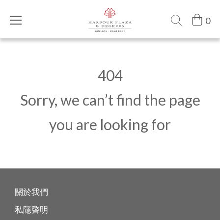
0
404
Sorry, we can’t find the page
you are looking for
關於我們
私隱聲明