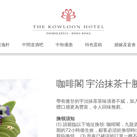
龍逸軒
中間道酒吧
中秋優惠
特色蛋糕
婚嫁及宴會
咖啡閣 宇治抹茶十
帶有微甘的宇治抹茶茶味清香不膩，加
體口感更為豐富，令人回味無窮
。
換領須知
(1) 請親臨以下地址換領: 咖啡閣，九龍酒
期的72小時後生效，顧客必須於換領
親臨換領。
(3)
所有已確認的訂單一概不