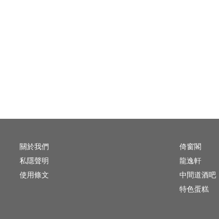
關於我們
倚窗閣
私隱聲明
龍逸軒
使用條文
中間道酒吧
特色蛋糕