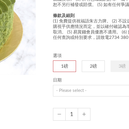
恕不另行補發或賠償。
(5)
如有任何爭議
條款及細則
(1)
免費提供祝福語朱古力牌。
(2) 不
購視乎供應情況而定，並以確付確認為準。
取消。 (5)
易賞錢會員優惠不適用。 (6)
任何查詢或特別要求，請致電2734 380
選項
1磅
2磅
3磅
日期