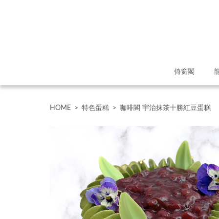
倚窗閣
HOME
>
特色蛋糕
>
咖啡閣 宇治抹茶十勝紅豆蛋糕