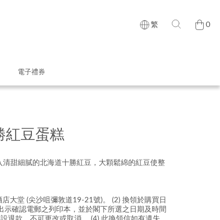
0
繁
電子禮券
勝紅豆蛋糕
入清甜細膩的北海道十勝紅豆，大顆鬆綿的紅豆使整
店大堂 (尖沙咀彌敦道19-21號)。
(2)
換領於購買日
時出示確認電郵之列印本，並於閣下所選之日期及時間
設退款、不可更改或取消。
(4)
此換領信如有遺失，