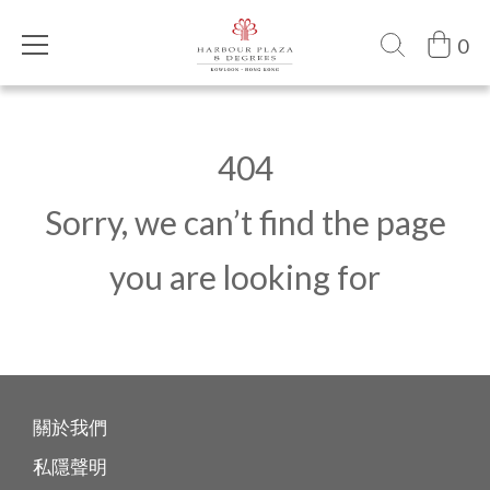
0
404
Sorry, we can’t find the page
you are looking for
關於我們
私隱聲明