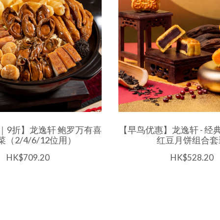
｜9折】龙逸轩 鲍罗万有喜
【早鸟优惠】龙逸轩 - 经典
（2/4/6/12位用）
红豆月饼组合套
HK$709.20
HK$528.20