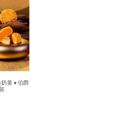
奶黄 • 伯爵
装