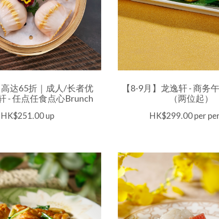
｜高达65折｜成人/长者优
【8-9月】龙逸轩 - 商务午
 - 任点任食点心Brunch
（两位起）
HK$251.00 up
HK$299.00 per pe