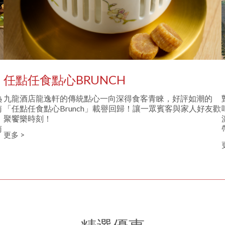
任點任食點心BRUNCH
熱
九龍酒店龍逸軒的傳統點心一向深得食客青睞，好評如潮的
南
「任點任食點心Brunch」載譽回歸！讓一眾賓客與家人好友歡
聚饗樂時刻！
南
更多 >