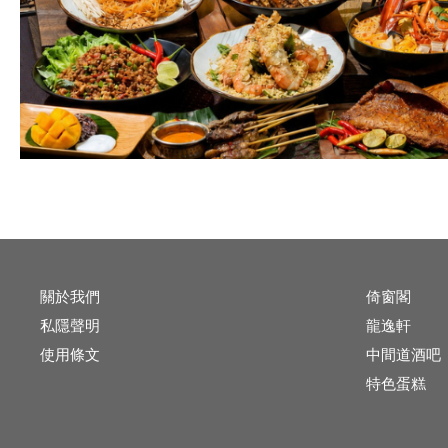
關於我們
倚窗閣
私隱聲明
龍逸軒
使用條文
中間道酒吧
特色蛋糕