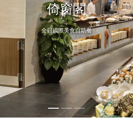
倚窗閣
全日國際美食自助餐