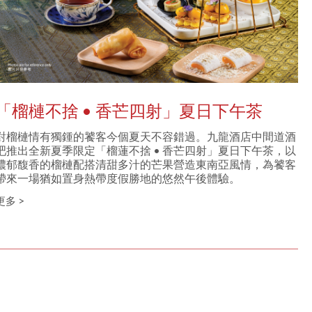
「榴槤不捨 • 香芒四射」夏日下午茶
對榴槤情有獨鍾的饕客今個夏天不容錯過。九龍酒店中間道酒
吧推出全新夏季限定「榴蓮不捨 • 香芒四射」夏日下午茶，以
濃郁馥香的榴槤配搭清甜多汁的芒果營造東南亞風情，為饕客
帶來一場猶如置身熱帶度假勝地的悠然午後體驗。
更多 >