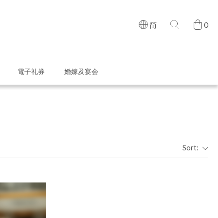
0
简
電子礼券
婚嫁及宴会
Sort: