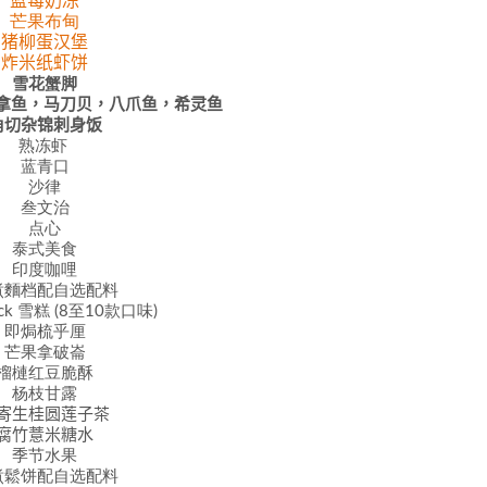
蓝莓奶冻
芒果布甸
猪柳蛋汉堡
炸米纸虾饼
雪花蟹脚
拿鱼，马刀贝，八爪鱼，希灵鱼
角切杂锦刺身饭
熟冻虾
蓝青口
沙律
叁文治
点心
泰式美食
印度咖哩
煮麵档配自选配料
ck
雪糕
(8至10款口味)
即焗梳乎厘
芒果拿破崙
榴槤红豆脆酥
杨枝甘露
寄生桂圆莲子茶
腐竹薏米糖水
季节水果
煮鬆饼配自选配料