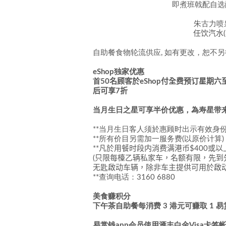
即煮班戟配自
朱古力喷
任饮汽水
自助餐食物轮流供应, 如有更改，恕不
eShop独家优惠
首50
名顾客於
eShop
付全费预订
星期六
后
可享
7
折
当月
生日之星可享半价优惠，為寿星带
**当月生日客人须於惠顾时出示有效身
**所有价目另需加一服务费(以原价计算)
**
凡於用餐时段内消费满港币
$400
或以
(
只限每檯乙辆私家车，名额有限，先到
无匙啟动车辆，除非车主提供可用於啟
**查询电话：3160 6880
美食赚积分
下午茶自助餐每消费 3 港元可赚取 1 
易赏钱app会员使用滙丰白金Visa卡