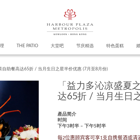
理
THE PATIO
大堂吧
节庆精选
特色蛋糕
助餐高达65折 / 当月生日之星半价优惠 (7月至8月份)
「益力多沁凉盛夏
达65折 / 当月生日
產品简介
时间
下午3时
半
– 下午5时
半
每
位惠顾宾客可享
支自携餐酒或清
2
1