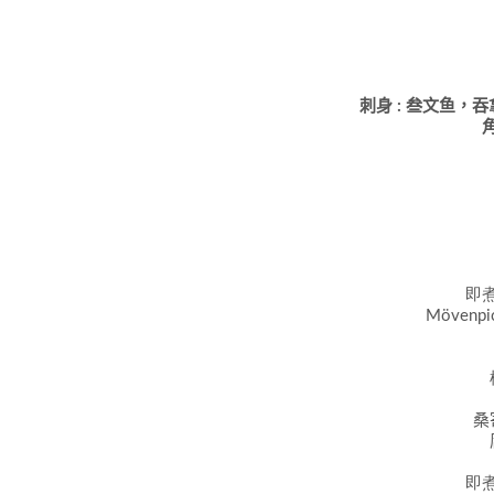
刺身
:
叁文鱼，吞
即
Mövenpi
桑
即