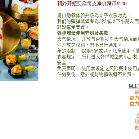
额外开瓶费為每支净价港币
$200
将自助餐体验升级為亲子欢乐时光！
我们的弹弹城堡专為
岁或以下小朋友而
5
轻鬆享受美食。
弹弹城堡使用守则及条款
天气情况：
开放与否将视乎天气情况而
消开放之权利，恕不另行通知。
年龄限制：
仅限
岁或以下儿童使用。
5
衣着规定：
所有进入弹弹城堡的小朋友
安全。
免责声明：
使用本设施之风险概由使用
任何受伤、意外或财物损失概不负责。
周末
益
益