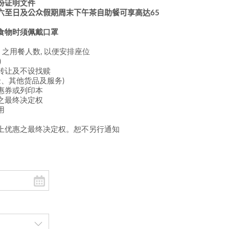
份证明文件
六至日及公众假期周末下午茶
自助
餐
可享高达65
食物时须佩戴口罩
) 之用餐人数, 以便安排座位
)
转让及不设找赎
金、其他货品及服务)
惠券或列印本
之最终决定权
用
上优惠之最终决定权。恕不另行通知