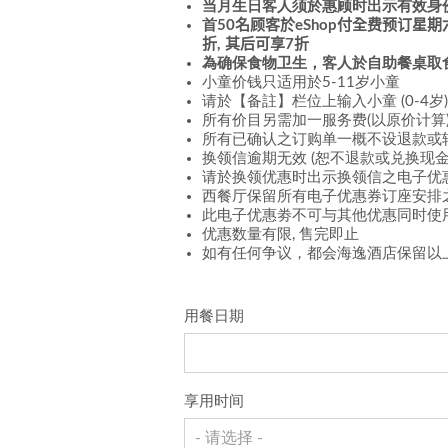
当月生日客人须於惠顾时出示有效身
首50
名顾客於
eShop
付全费预订
星期
折,
其后
可享
7
折
為确保食物卫生，客人於自助餐桌取
小童价钱只适用於5-11岁小童
请於【备註】栏位上输入小童 (0-4岁
所有价目另需加一服务费(以原价计算
所有已确认之订购单一概不设退款或
换领信逾期无效 (恕不退款或兑换现
请於换领优惠时出示换领信之电子优
西餐厅保留所有电子优惠券订座安排
此电子优惠劵不可与其他优惠同时使
优惠数量有限, 售完即止
如有任何争议，都会海逸酒店保留以
用餐日期
享用时间
- 请选择 -