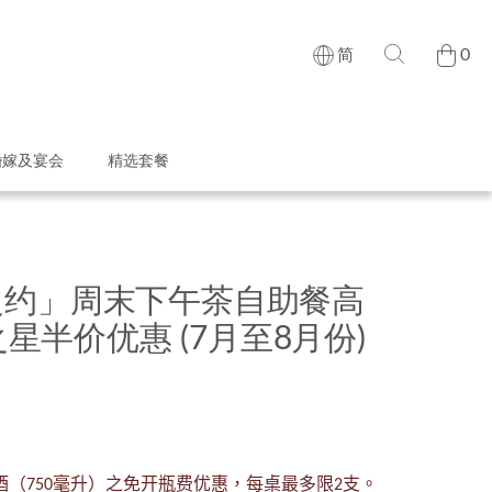
0
简
婚嫁及宴会
精选套餐
之约」周末下午茶自助餐高
之星半价优惠 (7月至8月份)
酒（
毫升）之免开瓶费优惠，每桌最多限
支。
750
2