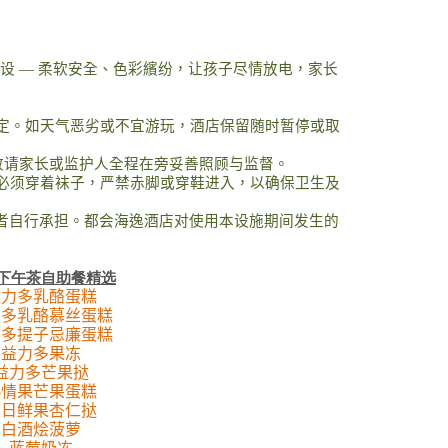
设
—
柔软安全、色彩繽纷，让孩子尽情放电，家长
定。如天气恶劣或不宜游玩，酒店保留随时暂停或取
敬请家长或监护人全程在旁妥善照顾与监督。
必须穿着袜子，严禁赤脚或穿鞋进入，以确保卫生及
者自行承担。都会海逸酒店对使用本设施期间发生的
下午茶自
助
餐精选
益力多乳酪蛋糕
力多乳酪慕丝蛋糕
力多提子忌廉蛋糕
益力多果冻
益力多芒果挞
热情果芒果蛋糕
夏日鲜果杏仁挞
白酒烩菠萝