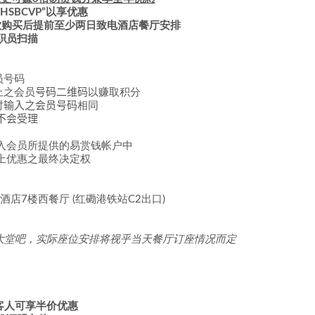
SBCVP”以享优惠
饮购买后提前至少两日致电酒店餐厅安排
职员扫描
员号码
上之会员
号码二维码
以赚取积分
时
输入之
会员号码
相同
不会受理
入会员所提供的易赏钱帐户中
上优惠之最终决定权
店7楼西餐厅 (红磡港铁站C2出口)
大堂吧
，实际座位安排将视乎当天餐厅订座情况而定
星客人可享半价优惠