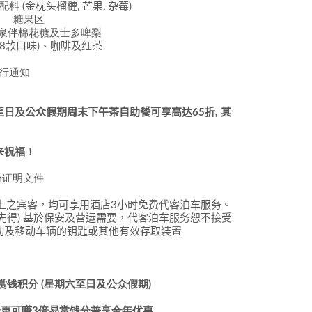
选配料
(
金枕头榴槤
,
芒果
,
杂莓
)
糖果区
泉伴棉花糖及士多啤梨
(8
款口味
)
、
咖啡及红茶
另行通知
至日及公众假期周末下午茶
自助
餐
可享高达65
折,
其
来祝福！
份证明文件
上之宾客，均可享用酒店
3
小时免费代客泊车服务。
先得
)
基於保安及营运需要，代客泊车服务恕不接受
动及移动车辆的钥匙或其他有效存取装置
易赏钱积分 (星期六至日及公众假期)
签帐更可赚3倍易赏钱分兼享全年优惠