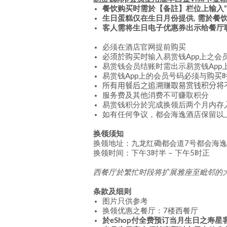
餐饮购买时需於【备註】栏位上输入“H
生日蛋糕仅在生日月份提供, 需於餐
客人需将生日电子优惠券出示给餐厅
必须在酒店官网提前
购买
必须於购买时
输入易赏钱App上之会
易赏钱会员结账时需出示易赏钱App
易赏钱App上的会员号码必须与
购买
所有用餐后之追溯赚取易赏钱积分将
服务费及其他消费不可赚取积分
易赏钱积分於完成换领后两个月内存
如有任何争议，都会海逸酒店保留以
换领须知
换领地址：九龙红磡都会道7号都会海逸酒
换领时间：
下午3时
半
– 下午5时正
西餐厅於繁忙时段将扩展雅座至毗邻的
条款及细则
图片只供参考
换领优惠之餐厅：7楼西餐厅
於eShop付全费预订当月生日之寿