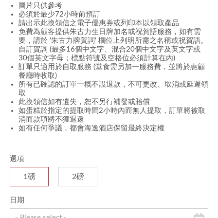
圖片只供參考
必須於最少72小時前預訂
請出示此換領信之電子優惠券或列印本以領取產品
免費為顧客提供朱古力生日牌加名或祝賀語服務，如有需
要，請於 '朱古力牌賀詞' 欄位上列明所需之名稱或祝賀語。
自訂賀詞 (最多16個中文字、混合20個中文字及英文字或
30個英文字母；標點符號及空格位必須計算在內)
訂單只適用於自取服務 (堂食需另加一服務費，並將於惠顧
餐廳時收取)
所有已確認的訂單一概不設退款，不可更改、取消或延遲領
取
此換領信如有遺失，恕不另行補發或賠償
如蛋糕於指定的提取時間2小時內而無人提取，訂單將被取
消而款項將不獲退還
如有任何爭議，都會海逸酒店保留最終決定權
選項
1磅
2磅
日期