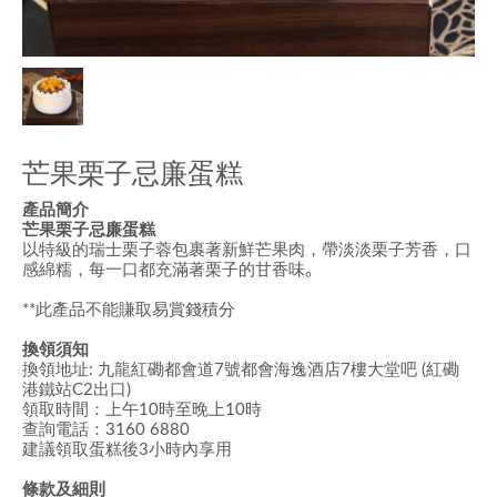
芒果栗子忌廉蛋糕
產品簡介
芒果栗子忌廉蛋糕
以特級的瑞士栗子蓉包裹著新鮮芒果肉，帶淡淡栗子芳香，口
感綿糯，每一口都充滿著栗子的甘
香味
。
**此產品不能賺取易賞錢積分
換領須知
換領地址: 九龍紅磡都會道7號都會海逸酒店7樓大堂吧 (紅磡
港鐵站C2出口)
領取時間：上午10時至晚上10時
查詢電話：3160 6880
建議領取蛋糕後3小時內享用
條款及細則