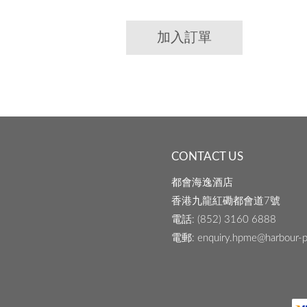
加入訂單
CONTACT US
都會海逸酒店
香港九龍紅磡都會道7號
電話
: (852) 3160 6888
電郵
: enquiry.hpme@harbour-p