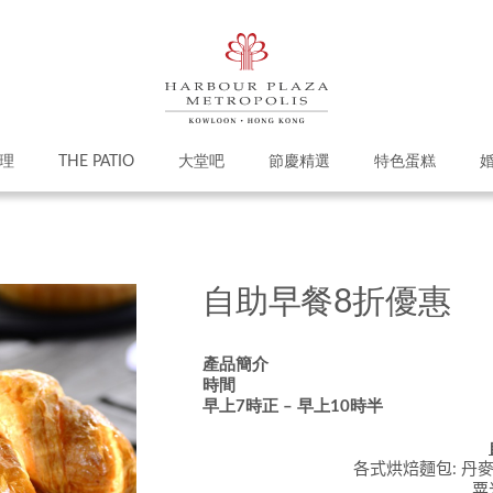
理
THE PATIO
大堂吧
節慶精選
特色蛋糕
自助早餐8折優惠
產品簡介
時間
早上7時
正
–
早上
10
時
半
各式烘焙麵包
:
丹麥
粟