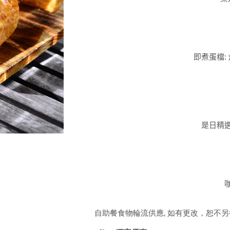
即煮蛋檔
:
是日精
自助餐食物輪流供應, 如有更改，恕不