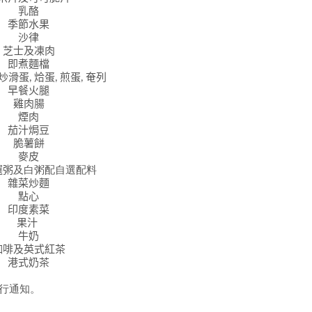
乳酪
季節水果
沙律
芝士及凍肉
即煮麵檔
炒滑蛋,
烚蛋,
煎蛋,
奄列
早餐火腿
雞肉腸
煙肉
茄汁焗豆
脆薯餅
麥皮
選粥
及
白粥
配自選配料
雜菜
炒麵
點心
印度素菜
果汁
牛奶
咖啡及英式紅茶
港式奶茶
另行通知。