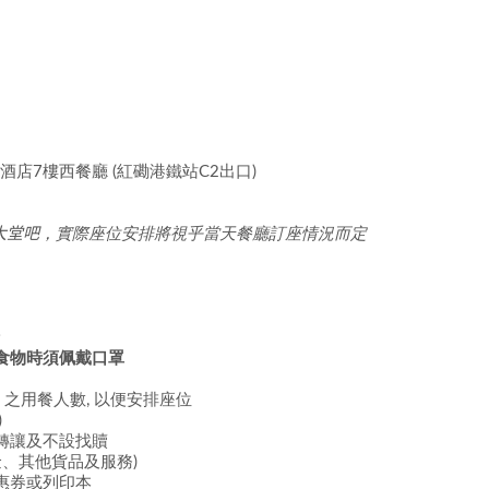
店7樓西餐廳 (紅磡港鐵站C2出口)
大堂吧
，實際座位安排將視乎當天餐廳訂座情況而定
食物時須佩戴口罩
) 之用餐人數, 以便安排座位
)
轉讓及不設找贖
金、其他貨品及服務)
惠券或列印本