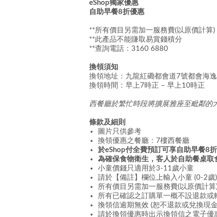
eShop獨家優惠
自助早餐8折優惠
**所有價目另需加一服務費(以原價計算)
**此產品不能賺取易賞錢積分
**查詢電話：3160 6880
換領須知
換領地址：九龍紅磡都會道7號都會海逸酒
換領時間：早上7時
正
– 早上10時
正
西餐廳於繁忙時段將擴展雅座至毗鄰的
條款及細則
圖片只供參考
換領優惠之餐廳：7樓西餐廳
於eShop付全費預訂
可享自助早餐8折
為確保食物衛生，客人於自助餐桌取
小童價錢只適用於3-11歲小童
請於【備註】欄位上輸入小童 (0-2歲
所有價目另需加一服務費(以原價計算
所有已確認之訂購單一概不設退款或
換領信逾期無效 (恕不退款或兌換現
請於換領優惠時出示換領信之電子優