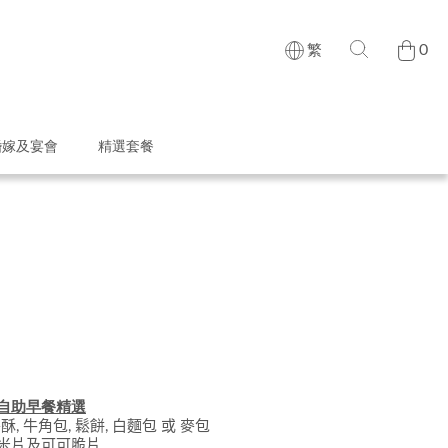
0
繁
婚嫁及宴會
精選套餐
自
助早
餐精選
酥, 牛角包, 鬆餅, 白麵包
或
麥包
米片及可可脆片