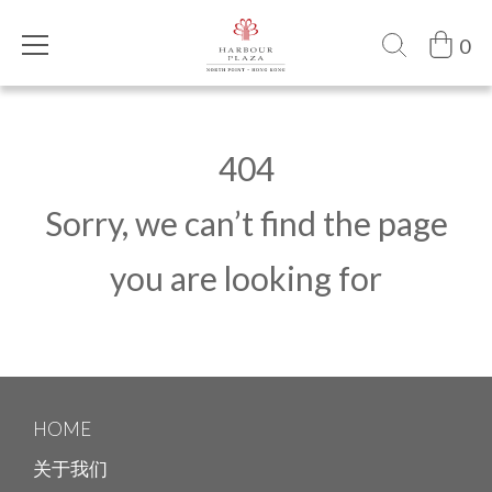
0
404
Sorry, we can’t find the page
you are looking for
HOME
关于我们